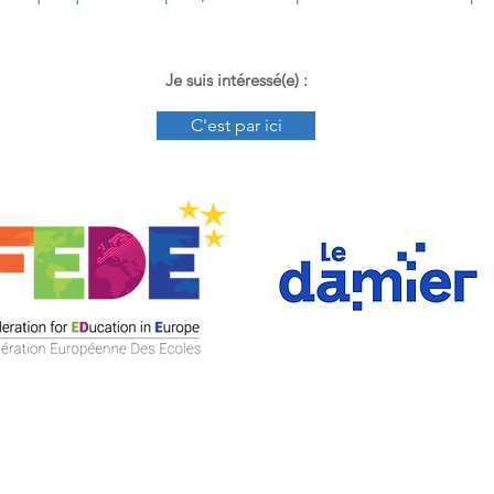
Je suis intéressé(e) :
C'est par ici
Fede
Le Damier