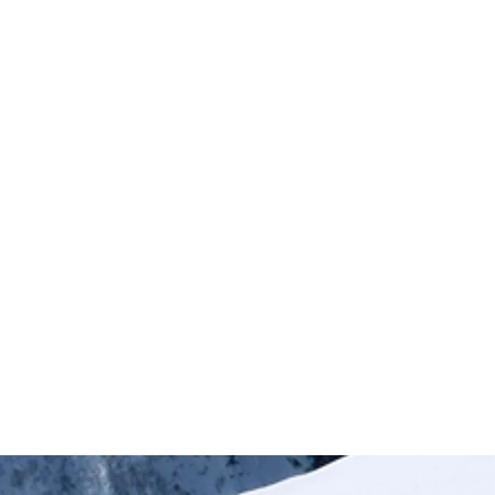
Adaptation
Analyse d'une
formation pour
grand groupe et
apport pour
la
transformer, en
apportant plus de
participation,
d'interaction et
d'impact