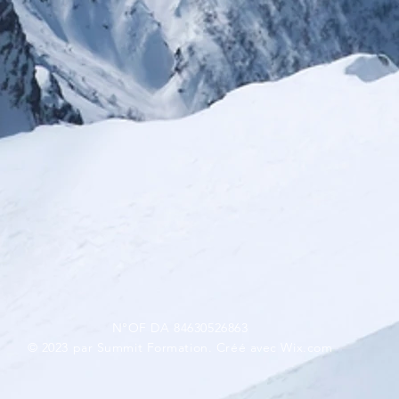
N°OF DA 84630526863
© 2023 par Summit Formation. Créé avec
Wix.com