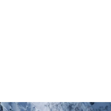
Ingénierie
E-learning
pédagogique
Création d'un
Création de fiches
module e-learning et
thématiques sur
création de capsule
étagère sur la
vidéo pour former les
transition
adhérents du réseau
écologique, avec
aux enjeux de la
avec animation
transition écologique
pédagogique ,
ressources et déroulé
pour les enseignants
à partir du référentiel