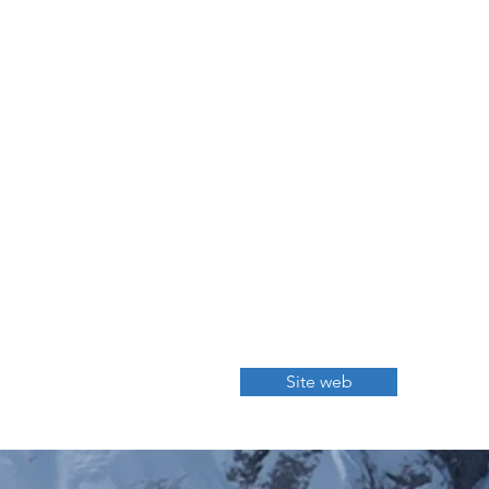
Ludopédagogie
Co-création de 9
ateliers courts,
ludiques,
collaboratifs sur la
transition écologique
2000 participants
70 animateurs formés
Ateliers mis à jour
chaque année
Site web