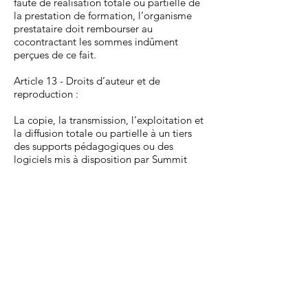
faute de réalisation totale ou partielle de
la prestation de formation, l’organisme
prestataire doit rembourser au
cocontractant les sommes indûment
perçues de ce fait.
Article 13 - Droits d’auteur et de
reproduction :
La copie, la transmission, l’exploitation et
la diffusion totale ou partielle à un tiers
des supports pédagogiques ou des
logiciels mis à disposition par Summit
FORMATION sont interdites. Sauf accord
donné par Summit FORMATION. Toute
infraction à cette règle pourra faire l’objet
d’une procédure entraînant une demande
de dommages et intérêts.
Article 14 -Propriété intellectuelle
Chaque partie s’engage à considérer
toutes informations techniques,
pédagogiques, didactiques, éducatives,